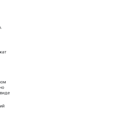
.
жат
ном
но
 виде
ий