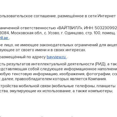
льзовательское соглашение, размещённое в сети Интернет
раниченной ответственностью «ВАЙТВИЛЛ», ИНН: 503230992
084, Московская обл., с. Усово, г. Одинцово, стр. 100, помещ. 
ll.ae
.
е лицо, не имеющее законодательных ограничений для акце
ующее от своего имени и в своих интересах.
, размещённый по адресу
bayview.ru
.
сть результатов интеллектуальной деятельности (РИД), а та
редставляющая собой следующее информационное наполнени
 любую текстовую информацию, изображения, фотографии, сс
ак далее, правообладателем которых является Компания.
стройства мобильной связи (мобильные телефоны, планшеты
ойства, эмулирующие их использование, а также компьютеры,