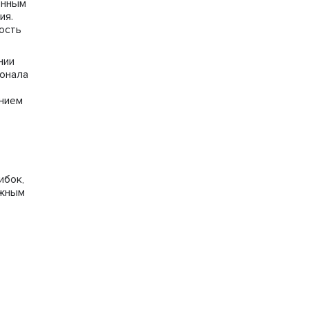
енным
ия.
ость
нии
ионала
ением
о
ибок,
лжным