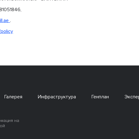
81051846,
ll.ae
.
/policy
Галерея
Инфраструктура
Генплан
Экспе
рмация на
ной