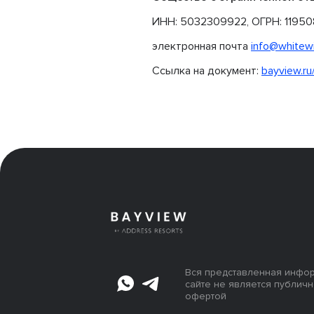
ИНН: 5032309922, ОГРН: 11950
электронная почта
info@whitewi
Ссылка на документ:
bayview.ru
Вся представленная инфо
сайте не является публич
офертой