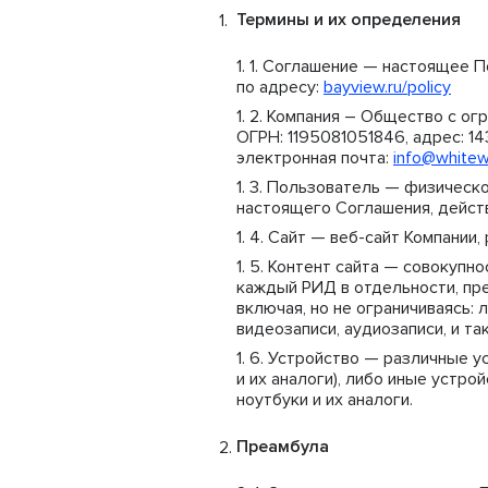
Термины и их определения
Соглашение — настоящее По
по адресу:
bayview.ru/policy
Компания – Общество с ог
ОГРН: 1195081051846, адрес: 143
электронная почта:
info@whitewi
Пользователь — физическо
настоящего Соглашения, действ
Сайт — веб-сайт Компании
Контент сайта — совокупно
каждый РИД в отдельности, п
включая, но не ограничиваясь:
видеозаписи, аудиозаписи, и т
Устройство — различные у
и их аналоги), либо иные устр
ноутбуки и их аналоги.
Преамбула