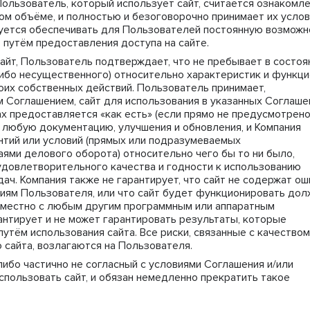
Пользователь, который использует сайт, считается ознакомл
ом объёме, и полностью и безоговорочно принимает их услов
зуется обеспечивать для Пользователей постоянную возможн
 путём предоставления доступа на сайте.
йт, Пользователь подтверждает, что не пребывает в состоя
ибо несущественного) относительно характеристик и функц
воих собственных действий. Пользователь принимает,
м Соглашением, сайт для использования в указанных Соглаш
х предоставляется «как есть» (если прямо не предусмотрен
й любую документацию, улучшения и обновления, и Компания
нтий или условий (прямых или подразумеваемых
ями делового оборота) относительно чего бы то ни было,
 удовлетворительного качества и годности к использованию
ач. Компания также не гарантирует, что сайт не содержат ош
иям Пользователя, или что сайт будет функционировать до
вместно с любым другим программным или аппаратным
антирует и не может гарантировать результаты, которые
утём использования сайта. Все риски, связанные с качеством
сайта, возлагаются на Пользователя.
ибо частично не согласный с условиями Соглашения и/или
Использовать сайт, и обязан немедленно прекратить такое